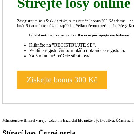
Stírejte losy online
Zaregistrujte se u Sazky a získejte registrační bonus 300 Kč zdarma –⁠⁠⁠⁠ ⁠⁠
losů. Stírat online můžete například Velkou černou perlu nebo Mega Ren
Po kliknutí na oranžové tlačítko níže postupujte následovně:
Klikněte na "REGISTRUJTE SE".
Vyplňte registrační formulář a dokončete registraci.
Za 5 minut už můžete stírat losy!
Získejte bonus 300 Kč
Ministerstvo financí varuje: Účast na hazardní hře může být škodlivá. Účastí na 
Stírací losy Černá perla