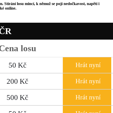
Stírání losu mincí, k němuž se pojí nedočkavost, napětí i
ké online.
 ČR
Cena losu
50 Kč
Hrát nyní
200 Kč
Hrát nyní
500 Kč
Hrát nyní