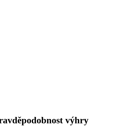
 pravděpodobnost výhry