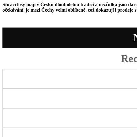
Stírací losy mají v Česku dlouholetou tradici a nezřídka jsou d
očekávání, je mezi Čechy velmi oblíbené, což dokazují i prodeje s
Re