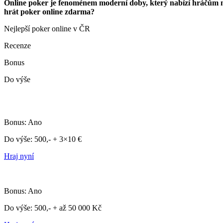
Online poker je fenoménem moderní doby, který nabízí hráčům mo
hrát poker online zdarma?
Nejlepší poker online v ČR
Recenze
Bonus
Do výše
Bonus:
Ano
Do výše:
500,- + 3×10 €
Hraj nyní
Bonus:
Ano
Do výše:
500,- + až 50 000 Kč