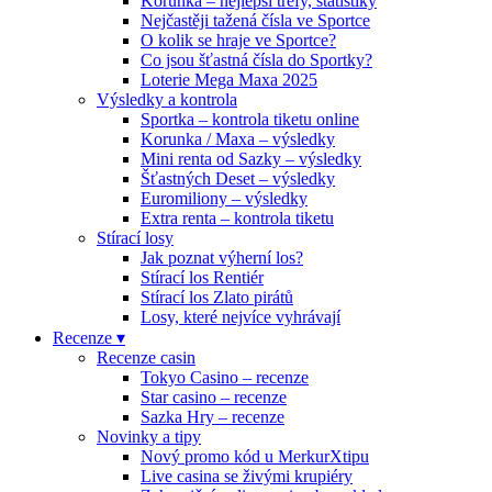
Korunka – nejlepší trefy, statistiky
Nejčastěji tažená čísla ve Sportce
O kolik se hraje ve Sportce?
Co jsou šťastná čísla do Sportky?
Loterie Mega Maxa 2025
Výsledky a kontrola
Sportka – kontrola tiketu online
Korunka / Maxa – výsledky
Mini renta od Sazky – výsledky
Šťastných Deset – výsledky
Euromiliony – výsledky
Extra renta – kontrola tiketu
Stírací losy
Jak poznat výherní los?
Stírací los Rentiér
Stírací los Zlato pirátů
Losy, které nejvíce vyhrávají
Recenze ▾
Recenze casin
Tokyo Casino – recenze
Star casino – recenze
Sazka Hry – recenze
Novinky a tipy
Nový promo kód u MerkurXtipu
Live casina se živými krupiéry