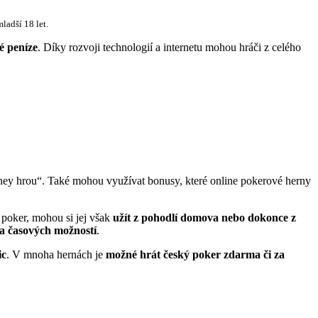
ladší 18 let.
é peníze
. Díky rozvoji technologií a internetu mohou hráči z celého
oney hrou“. Také mohou využívat bonusy, které online pokerové herny
 poker, mohou si jej však
užít z pohodlí domova nebo dokonce z
 a časových možností
.
ic
. V mnoha hernách je
možné hrát český poker zdarma či za