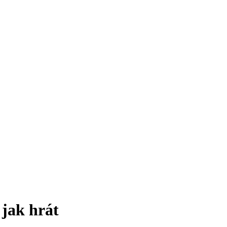
 jak hrát