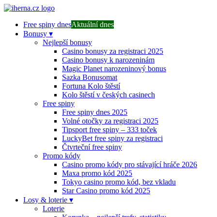
Free spiny dnes
Aktuální dnes
Bonusy ▾
Nejlepší bonusy
Casino bonusy za registraci 2025
Casino bonusy k narozeninám
Magic Planet narozeninový bonus
Sazka Bonusomat
Fortuna Kolo štěstí
Kolo štěstí v českých casinech
Free spiny
Free spiny dnes 2025
Volné otočky za registraci 2025
Tipsport free spiny – 333 toček
LuckyBet free spiny za registraci
Čtvrteční free spiny
Promo kódy
Casino promo kódy pro stávající hráče 2026
Maxa promo kód 2025
Tokyo casino promo kód, bez vkladu
Star Casino promo kód 2025
Losy & loterie ▾
Loterie