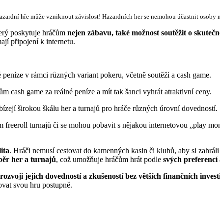
hazardní hře může vzniknout závislost! Hazardních her se nemohou účastnit osoby m
terý poskytuje hráčům
nejen zábavu, také možnost soutěžit o skutečn
ají připojení k internetu.
 peníze v rámci různých variant pokeru, včetně soutěží a cash game.
ům cash game za reálné peníze a mít tak šanci vyhrát atraktivní ceny.
ízejí širokou škálu her a turnajů pro hráče různých úrovní dovedností.
 freeroll turnajů či se mohou pobavit s nějakou internetovou „play m
ita
. Hráči nemusí cestovat do kamenných kasin či klubů, aby si zahráli
běr her a turnajů
, což umožňuje hráčům hrát podle
svých preferencí
rozvoji jejich dovedností a zkušeností bez větších finančních invest
ovat svou hru postupně.