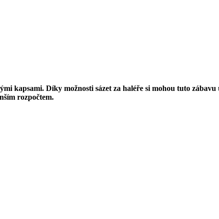
ými kapsami. Díky možnosti sázet za haléře si mohou tuto zábavu u
menším rozpočtem.