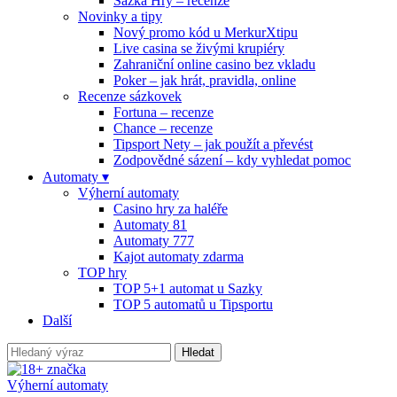
Sazka Hry – recenze
Novinky a tipy
Nový promo kód u MerkurXtipu
Live casina se živými krupiéry
Zahraniční online casino bez vkladu
Poker – jak hrát, pravidla, online
Recenze sázkovek
Fortuna – recenze
Chance – recenze
Tipsport Nety – jak použít a převést
Zodpovědné sázení – kdy vyhledat pomoc
Automaty ▾
Výherní automaty
Casino hry za haléře
Automaty 81
Automaty 777
Kajot automaty zdarma
TOP hry
TOP 5+1 automat u Sazky
TOP 5 automatů u Tipsportu
Další
Hledat
Výherní automaty