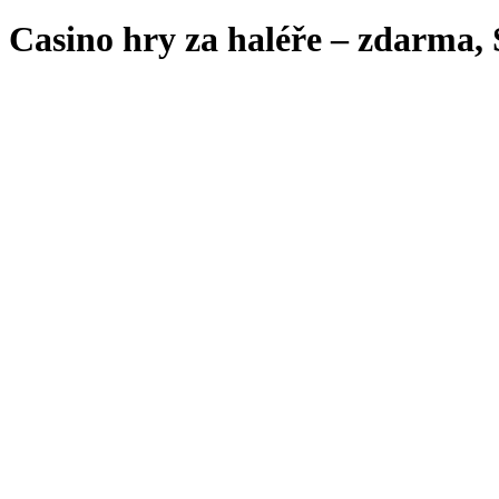
Casino hry za haléře – zdarma, 