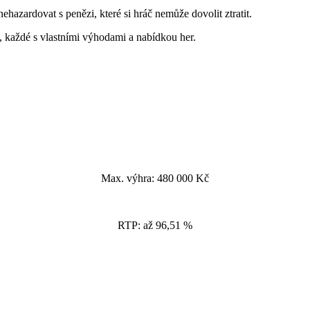
nehazardovat s penězi, které si hráč nemůže dovolit ztratit.
e, každé s vlastními výhodami a nabídkou her.
Max. výhra: 480 000 Kč
RTP: až 96,51 %