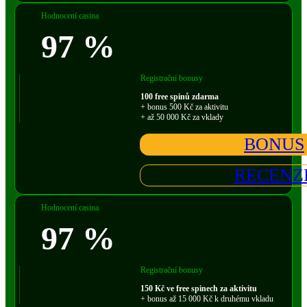
Hodnocení casina
97 %
Registrační bonusy
100 free spinů zdarma
+ bonus 500 Kč za aktivitu
+ až 50 000 Kč za vklady
BONUS
RECENZ
Hodnocení casina
97 %
Registrační bonusy
150 Kč ve free spinech za aktivitu
+ bonus až 15 000 Kč k druhému vkladu