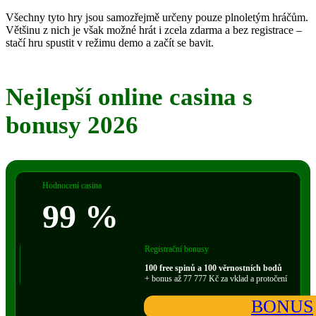
Všechny tyto hry jsou samozřejmě určeny pouze plnoletým hráčům.
Většinu z nich je však možné hrát i zcela zdarma a bez registrace –
stačí hru spustit v režimu demo a začít se bavit.
Nejlepší online casina s
bonusy 2026
Hodnocení casina
99 %
Registrační bonusy
100 free spinů a 100 věrnostních bodů
+ bonus až 77 777 Kč za vklad a protočení
BONUS