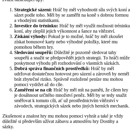
Strategické sázení:
Hráč by měl vyhodnotit sílu svých koní a
sázet podle toho. Měl by se zaměřit na koně s dobrou formou
a vhodnými statistikami.
Investice do tréninku:
Hráč by měl využít možnosti tréninku
koní, aby zlepšil jejich výkonnost a šance na vítězství.
Získání výhody:
Pokud je to možné, hráč by měl zkoušet
získat bonusové karty nebo výhodné položky, které mu
pomohou během hry.
Sledování soupeřů:
Důležité je pozorně sledovat tahy
soupeřů a snažit se předpovědět jejich strategii. To hráči může
poskytnout výhodu při rozhodování o vlastních sázkách.
Dobrá správa finančních prostředků:
Hráč by měl
udržovat dostatečnou hotovost pro sázení a zároveň by neměl
brát zbytečné riziko. Správně rozložené peníze mu mohou
pomoci vydržet až do cíle.
Zaměření se na cíl:
Hráč by měl mít na paměti, že cílem hry
je dosáhnout určitého množství peněz. Měl by se tedy snažit
směřovat k tomuto cíli, ať už prostřednictvím vítězství v
závodech, strategických sázek nebo jiných herních mechanik.
Zkušenost a znalost hry mu mohou pomoci vyhrát a také je vždy
důležité si především užívat zábavu a atmosféru hry Dostihy a
sázky.