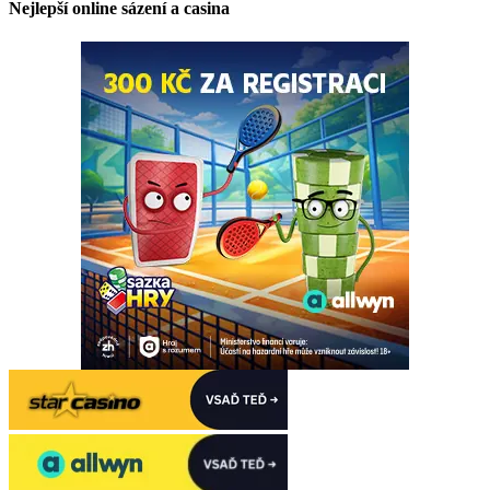
Nejlepší online sázení a casina