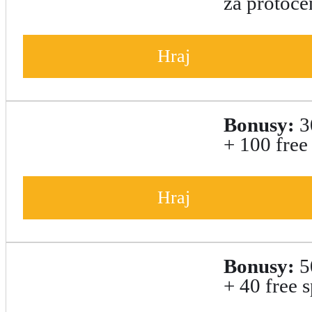
za protoče
Hraj
Bonusy:
3
+ 100 free
Hraj
Bonusy:
5
+ 40 free s