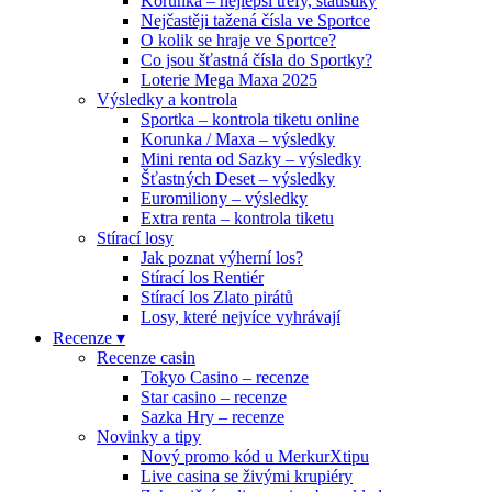
Korunka – nejlepší trefy, statistiky
Nejčastěji tažená čísla ve Sportce
O kolik se hraje ve Sportce?
Co jsou šťastná čísla do Sportky?
Loterie Mega Maxa 2025
Výsledky a kontrola
Sportka – kontrola tiketu online
Korunka / Maxa – výsledky
Mini renta od Sazky – výsledky
Šťastných Deset – výsledky
Euromiliony – výsledky
Extra renta – kontrola tiketu
Stírací losy
Jak poznat výherní los?
Stírací los Rentiér
Stírací los Zlato pirátů
Losy, které nejvíce vyhrávají
Recenze ▾
Recenze casin
Tokyo Casino – recenze
Star casino – recenze
Sazka Hry – recenze
Novinky a tipy
Nový promo kód u MerkurXtipu
Live casina se živými krupiéry