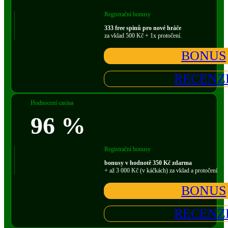
Registrační bonusy
333 free spinů pro nové hráče
za vklad 500 Kč + 1x protočení.
BONUS
RECENZ
Hodnocení casina
96 %
Registrační bonusy
bonusy v hodnotě 350 Kč zdarma
+ až 3 000 Kč (v káčkách) za vklad a protočení
BONUS
RECENZ