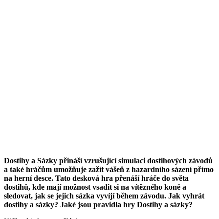
Dostihy a Sázky přináší vzrušující simulaci dostihových závodů
a také hráčům umožňuje zažít vášeň z hazardního sázení přímo
na herní desce. Tato desková hra přenáší hráče do světa
dostihů, kde mají možnost vsadit si na vítězného koně a
sledovat, jak se jejich sázka vyvíjí během závodu.
Jak vyhrát
dostihy a sázky?
Jaké jsou pravidla hry Dostihy a sázky?