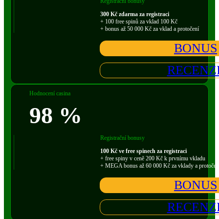
Registrační bonusy
300 Kč zdarma za registraci
+ 100 free spinů za vklad 100 Kč
+ bonus až 50 000 Kč za vklad a protočení
BONUS
RECENZ
Hodnocení casina
98 %
Registrační bonusy
100 Kč ve free spinech za registraci
+ free spiny v ceně 200 Kč k prvnímu vkladu
+ MEGA bonus až 60 000 Kč za vklady a protočen
BONUS
RECENZ