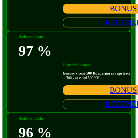
BONUS
RECENZ
Hodnocení casina
97 %
Registrační bonusy
bonusy v ceně 500 Kč zdarma za registraci
+ 500,- za vklad 500 Kč
BONUS
RECENZ
Hodnocení casina
96 %