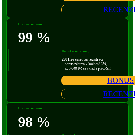
RECENZ
Hodnocení casina
99 %
Registrační bonusy
250 free spinů za registraci
+ bonus zdarma v hodnotě 250,-
+ až 3 000 Kč za vklad a protočení
BONUS
RECENZ
Hodnocení casina
98 %