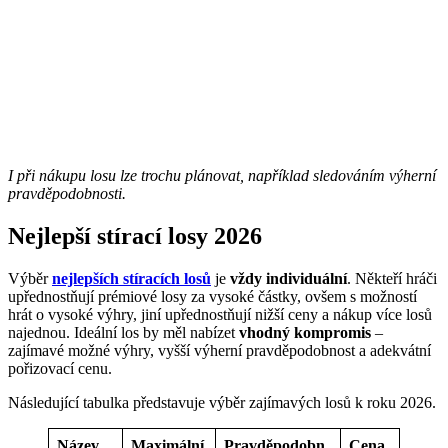
I při nákupu losu lze trochu plánovat, například sledováním výherní
pravděpodobnosti.
Nejlepší stírací losy 2026
Výběr
nejlepších stíracích losů
je
vždy individuální
. Někteří hráči
upřednostňují prémiové losy za vysoké částky, ovšem s možností
hrát o vysoké výhry, jiní upřednostňují nižší ceny a nákup více losů
najednou. Ideální los by měl nabízet
vhodný kompromis
–
zajímavé možné výhry, vyšší výherní pravděpodobnost a adekvátní
pořizovací cenu.
Následující tabulka představuje výběr zajímavých losů k roku 2026.
Název
Maximální
Pravděpodobn
Cena