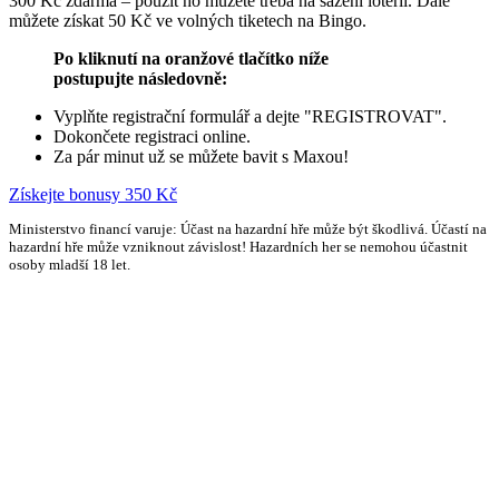
300 Kč zdarma –⁠⁠⁠⁠ ⁠⁠použít ho můžete třeba na sázení loterií. Dále
můžete získat 50 Kč ve volných tiketech na Bingo.
Po kliknutí na oranžové tlačítko níže
postupujte následovně:
Vyplňte registrační formulář a dejte "REGISTROVAT".
Dokončete registraci online.
Za pár minut už se můžete bavit s Maxou!
Získejte bonusy 350 Kč
Ministerstvo financí varuje: Účast na hazardní hře může být škodlivá. Účastí na
hazardní hře může vzniknout závislost! Hazardních her se nemohou účastnit
osoby mladší 18 let.