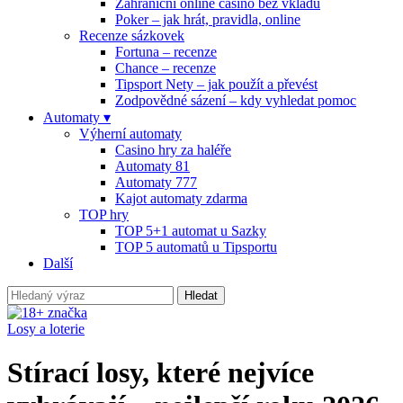
Zahraniční online casino bez vkladu
Poker – jak hrát, pravidla, online
Recenze sázkovek
Fortuna – recenze
Chance – recenze
Tipsport Nety – jak použít a převést
Zodpovědné sázení – kdy vyhledat pomoc
Automaty ▾
Výherní automaty
Casino hry za haléře
Automaty 81
Automaty 777
Kajot automaty zdarma
TOP hry
TOP 5+1 automat u Sazky
TOP 5 automatů u Tipsportu
Další
Hledat
Losy a loterie
Stírací losy, které nejvíce