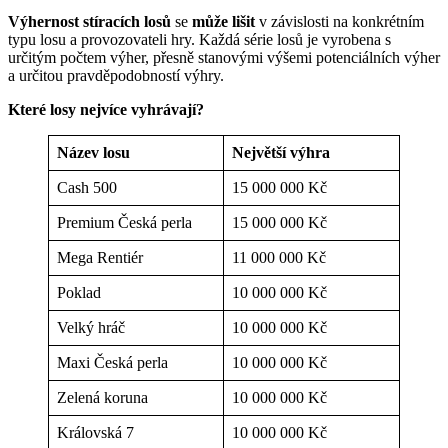
Výhernost stíracích losů
se
může lišit
v závislosti na konkrétním
typu losu a provozovateli hry. Každá série losů je vyrobena s
určitým počtem výher, přesně stanovými výšemi potenciálních výher
a určitou pravděpodobností výhry.
Které losy nejvíce vyhrávají?
Název losu
Největší výhra
Cash 500
15 000 000 Kč
Premium Česká perla
15 000 000 Kč
Mega Rentiér
11 000 000 Kč
Poklad
10 000 000 Kč
Velký hráč
10 000 000 Kč
Maxi Česká perla
10 000 000 Kč
Zelená koruna
10 000 000 Kč
Královská 7
10 000 000 Kč