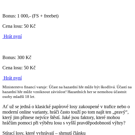
Bonus:
1 000,- (FS + freebet)
Cena losu:
50 Kč
Hrát nyní
Bonus:
300 Kč
Cena losu:
50 Kč
Hrát nyní
Ministerstvo financí varuje: Účast na hazardní hře může být škodlivá. Účastí na
hazardní hře může vzniknout závislost! Hazardních her se nemohou účastnit
osoby mladší 18 let.
Ať už se jedná o klasické papírové losy zakoupené v trafice nebo o
moderní online varianty, hráči často touží po tom najít ten „pravý“,
který jim přinese nejvíce štěstí. Jaké jsou faktory, které mohou
hráčům pomoci při výběru losu s vyšší pravděpodobností výhry?
Stírací losy, které vyhrávají – shrnutí článku