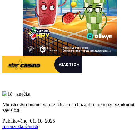
Ministerstvo financí varuje: Účastí na hazardní hře může vzniknout
závislost.
Publikováno: 01. 10. 2025
recenze
zkušenosti