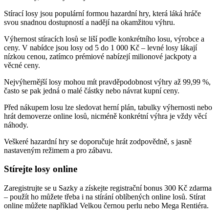
Stírací losy jsou populární formou hazardní hry, která láká hráče
svou snadnou dostupností a nadějí na okamžitou výhru.
Výhernost stíracích losů se liší podle konkrétního losu, výrobce a
ceny. V nabídce jsou losy od 5 do 1 000 Kč – levné losy lákají
nízkou cenou, zatímco prémiové nabízejí milionové jackpoty a
věcné ceny.
Nejvýhernější losy mohou mít pravděpodobnost výhry až 99,99 %,
často se pak jedná o malé částky nebo návrat kupní ceny.
Před nákupem losu lze sledovat herní plán, tabulky výhernosti nebo
hrát demoverze online losů, nicméně konkrétní výhra je vždy věcí
náhody.
Veškeré hazardní hry se doporučuje hrát zodpovědně, s jasně
nastaveným režimem a pro zábavu.
Stírejte losy online
Zaregistrujte se u Sazky a získejte registrační bonus 300 Kč zdarma
–⁠⁠⁠⁠ ⁠⁠použít ho můžete třeba i na stírání oblíbených online losů. Stírat
online můžete například Velkou černou perlu nebo Mega Rentiéra.