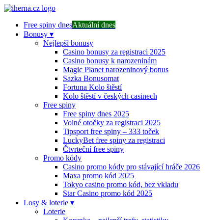
Free spiny dnes
Aktuální dnes
Bonusy ▾
Nejlepší bonusy
Casino bonusy za registraci 2025
Casino bonusy k narozeninám
Magic Planet narozeninový bonus
Sazka Bonusomat
Fortuna Kolo štěstí
Kolo štěstí v českých casinech
Free spiny
Free spiny dnes 2025
Volné otočky za registraci 2025
Tipsport free spiny – 333 toček
LuckyBet free spiny za registraci
Čtvrteční free spiny
Promo kódy
Casino promo kódy pro stávající hráče 2026
Maxa promo kód 2025
Tokyo casino promo kód, bez vkladu
Star Casino promo kód 2025
Losy & loterie ▾
Loterie