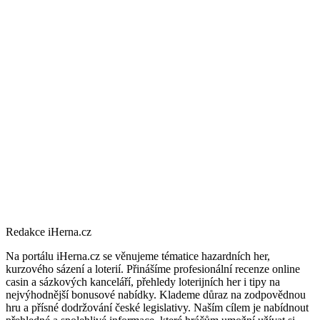
Redakce iHerna.cz
Na portálu iHerna.cz se věnujeme tématice hazardních her,
kurzového sázení a loterií. Přinášíme profesionální recenze online
casin a sázkových kanceláří, přehledy loterijních her i tipy na
nejvýhodnější bonusové nabídky. Klademe důraz na zodpovědnou
hru a přísné dodržování české legislativy. Naším cílem je nabídnout