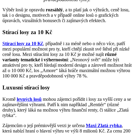
Výběr losů je opravdu
rozsáhlý
, a to platí jak o výhrách, ceně losu,
tak i o designu, motivech a v případě online losů o grafických
úpravách, vizuálních bonusech či zajímavých efektech.
Stírací losy za 10 Kč
Stírací losy za 10 Kč
, případně i za méně nebo o něco více, patří
mezi populární možnost pro ty, kteří chtějí zkusit své štěstí při nízké
ceně losu. Mezi stíracími losy za 10 Kč je možné najít
různé
varianty tematické i výhernostní
: „Neonový svět“ může být
atraktivní pro ty, kteří hledají moderní design a zároveň možnost hrát
až o 10 000 Kč, los „Amore“ láká hráče maximální možnou výhrou
100 000 Kč a pravděpodobností výhry 78 %.
Luxusní stírací losy
Kromě
levných losů
mohou zájemci pořídit i losy za vyšší ceny a se
zajímavějšími výhrami. Patří k nim například „Rentiér“ (různé
druhy), který láká na možnou výhru finanční renty, či stálice „Zlatá
rybka“.
Zájemcům o její prémiovější verzi je určena
Maxi Zlatá rybka
,
která nabízí hraní o hlavní výhru ve výši 8 milionů Kč. Za cenu 200