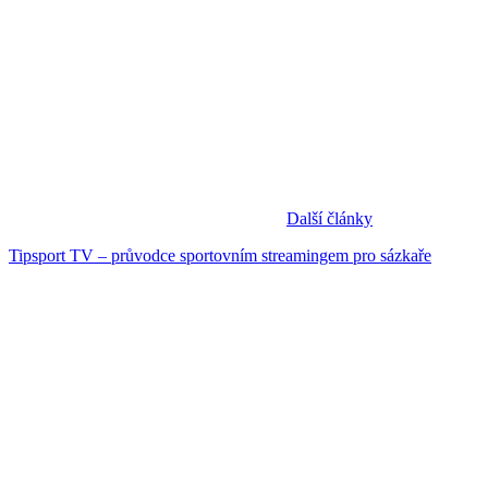
Další články
Tipsport TV – průvodce sportovním streamingem pro sázkaře