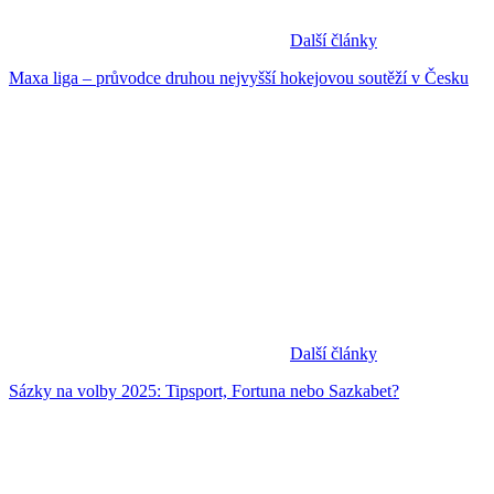
Další články
Maxa liga – průvodce druhou nejvyšší hokejovou soutěží v Česku
Další články
Sázky na volby 2025: Tipsport, Fortuna nebo Sazkabet?