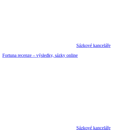
Sázkové kanceláře
Fortuna recenze – výsledky, sázky online
Sázkové kanceláře