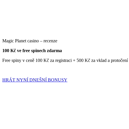
Magic Planet casino – recenze
100 Kč ve free spinech zdarma
Free spiny v ceně 100 Kč za registraci + 500 Kč za vklad a protočení
HRÁT NYNÍ
DNEŠNÍ BONUSY