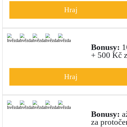
Hraj
Bonusy:
1
+ 500 Kč z
Hraj
Bonusy:
a
za protoče