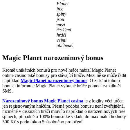
Planet
free
spiny
jsou
mezi
českými
hráči
velmi
oblíbené.
Magic Planet narozeninový bonus
Kromě unikátních bonusů pro nové hráče nabízí Magic Planet
online casino také bonusy pro stávající hráče. Mezi ně se může řadit
například
Magic Planet narozeninový bonus
. O získání tohoto
bonusu informuje Magic Planet vybrané hráče pomocí e-mailu či
SMS.
Narozeninový bonus Magic Planet casina
je z logiky věci určen
jen registrovaným hráčům. Přesná podoba bonusu není zveřejněná,
nicméně v diskuzích hráči mluví o například o narozeninových free
spinech, případně o 100% bonusu ke vkladu do maximální hodnoty
500 Kč s podmínkou 5násobného protočení.