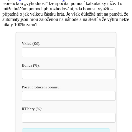
teoretickou „výhodnost“ lze spočítat pomocí kalkulačky níže. To
může hráčům pomoci při rozhodování, zda bonusu využít –
případně o jak velkou částku hrát. Je však důležité mít na paměti, že
automaty jsou hrou založenou na náhodě a na štěstí a že výhru nelze
nikdy 100% zaručit.
Vklad (Kč):
Bonus (%):
Počet protočení bonusu:
RTP hry (%):