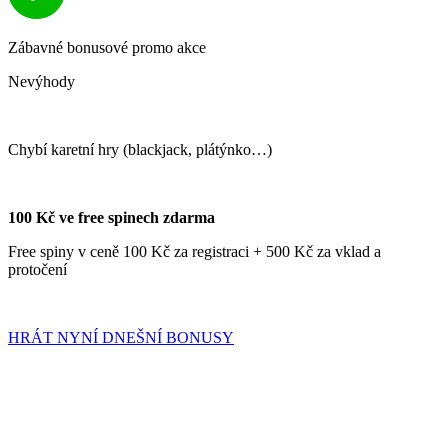
Zábavné bonusové promo akce
Nevýhody
Chybí karetní hry (blackjack, plátýnko…)
100 Kč ve free spinech zdarma
Free spiny v ceně 100 Kč za registraci + 500 Kč za vklad a
protočení
HRÁT NYNÍ
DNEŠNÍ BONUSY