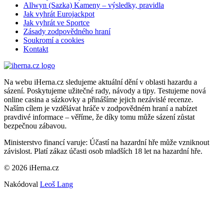
Allwyn (Sazka) Kameny – výsledky, pravidla
Jak vyhrát Eurojackpot
Jak vyhrát ve Sportce
Zásady zodpovědného hraní
Soukromí a cookies
Kontakt
Na webu iHerna.cz sledujeme aktuální dění v oblasti hazardu a
sázení. Poskytujeme užitečné rady, návody a tipy. Testujeme nová
online casina a sázkovky a přinášíme jejich nezávislé recenze.
Naším cílem je vzdělávat hráče v zodpovědném hraní a nabízet
pravdivé informace – věříme, že díky tomu může sázení zůstat
bezpečnou zábavou.
Ministerstvo financí varuje: Účastí na hazardní hře může vzniknout
závislost. Platí zákaz účasti osob mladších 18 let na hazardní hře.
© 2026 iHerna.cz
Nakódoval
Leoš Lang