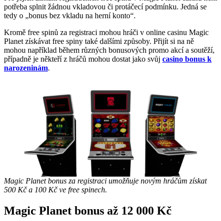
potřeba splnit žádnou vkladovou či protáčecí podmínku. Jedná se
tedy o „bonus bez vkladu na herní konto“.
Kromě free spinů za registraci mohou hráči v online casinu Magic
Planet získávat free spiny také dalšími způsoby. Přijít si na ně
mohou například během různých bonusových promo akcí a soutěží,
případně je někteří z hráčů mohou dostat jako svůj
casino bonus k
narozeninám
.
Magic Planet bonus za registraci umožňuje novým hráčům získat
500 Kč a 100 Kč ve free spinech.
Magic Planet bonus až 12 000 Kč