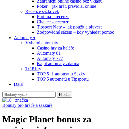
Zahraniční online casino bez vkladu
Poker – jak hrát, pravidla, online
Recenze sázkovek
Fortuna – recenze
Chance – recenze
Tipsport Nety – jak použít a převést
Zodpovědné sázení – kdy vyhledat pomoc
Automaty ▾
Výherní automaty
Casino hry za haléře
Automaty 81
Automaty 777
Kajot automaty zdarma
TOP hry
TOP 5+1 automat u Sazky
TOP 5 automatů u Tipsportu
Další
Hledat
Bonusy pro hráče a sázkaře
Magic Planet bonus za