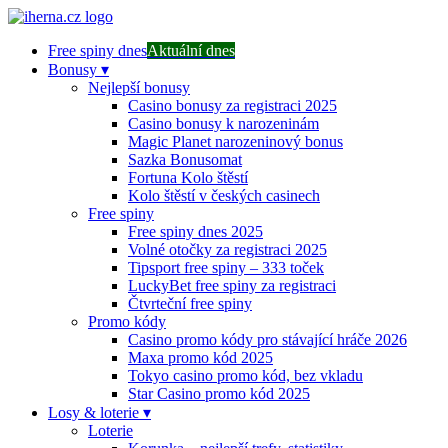
Free spiny dnes
Aktuální dnes
Bonusy ▾
Nejlepší bonusy
Casino bonusy za registraci 2025
Casino bonusy k narozeninám
Magic Planet narozeninový bonus
Sazka Bonusomat
Fortuna Kolo štěstí
Kolo štěstí v českých casinech
Free spiny
Free spiny dnes 2025
Volné otočky za registraci 2025
Tipsport free spiny – 333 toček
LuckyBet free spiny za registraci
Čtvrteční free spiny
Promo kódy
Casino promo kódy pro stávající hráče 2026
Maxa promo kód 2025
Tokyo casino promo kód, bez vkladu
Star Casino promo kód 2025
Losy & loterie ▾
Loterie