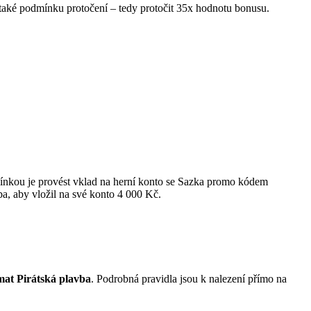
ké podmínku protočení –⁠⁠⁠⁠⁠⁠ tedy protočit 35x hodnotu bonusu.
mínkou je provést vklad na herní konto se Sazka promo kódem
a, aby vložil na své konto 4 000 Kč.
mat Pirátská plavba
. Podrobná pravidla jsou k nalezení přímo na