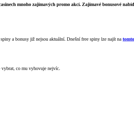
e casinech mnoho zajímavých promo akcí. Zajímavé bonusové nabídk
 spiny a bonusy již nejsou aktuální. Dnešní free spiny lze najít na
tomt
 vybrat, co mu vyhovuje nejvíc.