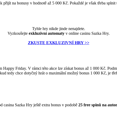
přijít na bonusy v hodnotě až 5 000 Kč. Pokaždé je však třeba splnit ta
Tyhle hry nikde jinde nenajdete.
Vyzkoušejte
exkluzivní automaty
v online casinu Sazka Hry.
ZKUSTE EXKLUZIVNÍ HRY >>
em Happy Friday. V rámci této akce lze získat bonus až 1 000 Kč. Pod
kud tedy chce dotyčný hrát o maximální možný bonus 1 000 Kč, je třeb
od casina Sazka Hry ještě extra bonus v podobě
25 free spinů na auto