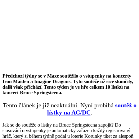
Předchozí týdny se v Maxe soutěžilo o vstupenky na koncerty
Iron Maiden a Imagine Dragons. Tyto soutěže už sice skončily,
další však přichází. Tento týden je ve hře celkem 10 lístků na
koncert Bruce Springsteena.
Tento článek je již neaktuální. Nyní probíhá
soutěž o
lístky na AC/DC
.
Jak se do soutěže o lístky na Bruce Springsteena zapojit? Do
slosování o vstupenky je automaticky zařazen každý registrovaný
hráč, který si během týdně podal u loterie Korunky tiket za alespoň