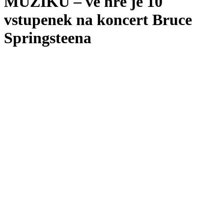
MUZIKU – ve hře je 10
vstupenek na koncert Bruce
Springsteena