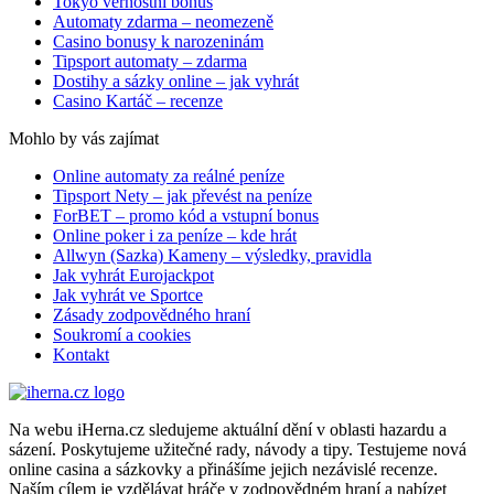
Tokyo věrnostní bonus
Automaty zdarma – neomezeně
Casino bonusy k narozeninám
Tipsport automaty – zdarma
Dostihy a sázky online – jak vyhrát
Casino Kartáč – recenze
Mohlo by vás zajímat
Online automaty za reálné peníze
Tipsport Nety – jak převést na peníze
ForBET – promo kód a vstupní bonus
Online poker i za peníze – kde hrát
Allwyn (Sazka) Kameny – výsledky, pravidla
Jak vyhrát Eurojackpot
Jak vyhrát ve Sportce
Zásady zodpovědného hraní
Soukromí a cookies
Kontakt
Na webu iHerna.cz sledujeme aktuální dění v oblasti hazardu a
sázení. Poskytujeme užitečné rady, návody a tipy. Testujeme nová
online casina a sázkovky a přinášíme jejich nezávislé recenze.
Naším cílem je vzdělávat hráče v zodpovědném hraní a nabízet