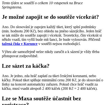
Tento týden se soutěží o celkem 10 vstupenek na Bruce
Springsteena.
Je možné zapojit se do soutěže vícekrát?
Ano. Do slosování je zapojen každý tiket, který splní podmínky
(min. hodnotu 200 Kč), bez ohledu na jméno sázejícího. Jeden hráč
se tak může do soutěže zapojit i vícekrát. Teoreticky, čím vícekrát si
někdo vsadí, tím vyšší bude mít šanci, že bude vylosován. Přičemž
tažená čísla v Korunce
v soutěži nejsou rozhodující.
Výhru ale samozřejmě nelze nikdy zaručit a k sázení je vždy třeba
přistupovat zodpovědně.
Lze sázet za káčka?
Ano. Je jedno, zda hráč zaplatí za tiket českými korunami, nebo
káčky. Pokud tiket splňuje minimální cenu 200 Kč, je do slosování o
lístky na koncert automaticky zařazen. Pokud chce hráč vsadit za
káčka, musí vsadit alespoň 2 400 káček (200 Kč = 2 400 káček).
Lze se Maxa soutěže účastnit bez
registrace?