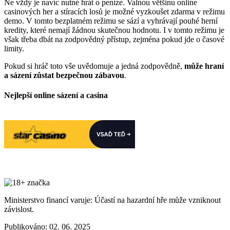
Ne vždy je navíc nutné hrát o peníze. Valnou většinu online
casinových her a stíracích losů je možné vyzkoušet zdarma v režimu
demo. V tomto bezplatném režimu se sází a vyhrávají pouhé herní
kredity, které nemají žádnou skutečnou hodnotu. I v tomto režimu je
však třeba dbát na zodpovědný přístup, zejména pokud jde o časové
limity.
Pokud si hráč toto vše uvědomuje a jedná zodpovědně,
může hraní
a sázení zůstat bezpečnou zábavou
.
Nejlepší online sázení a casina
Ministerstvo financí varuje: Účastí na hazardní hře může vzniknout
závislost.
Publikováno: 02. 06. 2025