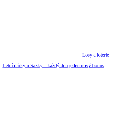
Losy a loterie
Letní dárky u Sazky – každý den jeden nový bonus