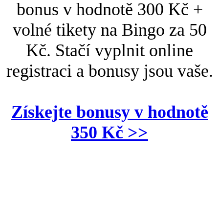
bonus v hodnotě 300 Kč +
volné tikety na Bingo za 50
Kč. Stačí vyplnit online
registraci a bonusy jsou vaše.
Získejte bonusy v hodnotě
350 Kč >>