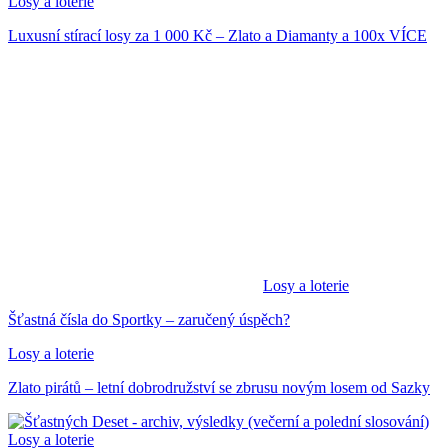
Losy a loterie
Luxusní stírací losy za 1 000 Kč – Zlato a Diamanty a 100x VÍCE
Losy a loterie
Šťastná čísla do Sportky – zaručený úspěch?
Losy a loterie
Zlato pirátů – letní dobrodružství se zbrusu novým losem od Sazky
Losy a loterie