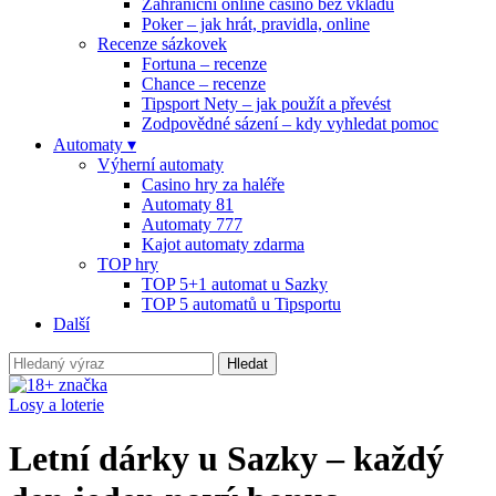
Zahraniční online casino bez vkladu
Poker – jak hrát, pravidla, online
Recenze sázkovek
Fortuna – recenze
Chance – recenze
Tipsport Nety – jak použít a převést
Zodpovědné sázení – kdy vyhledat pomoc
Automaty ▾
Výherní automaty
Casino hry za haléře
Automaty 81
Automaty 777
Kajot automaty zdarma
TOP hry
TOP 5+1 automat u Sazky
TOP 5 automatů u Tipsportu
Další
Hledat
Losy a loterie
Letní dárky u Sazky – každý