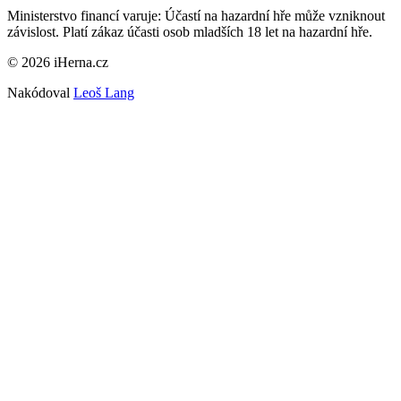
Ministerstvo financí varuje: Účastí na hazardní hře může vzniknout
závislost. Platí zákaz účasti osob mladších 18 let na hazardní hře.
© 2026 iHerna.cz
Nakódoval
Leoš Lang