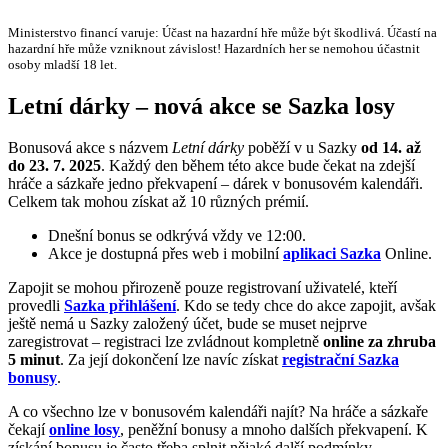
Ministerstvo financí varuje: Účast na hazardní hře může být škodlivá. Účastí na
hazardní hře může vzniknout závislost! Hazardních her se nemohou účastnit
osoby mladší 18 let.
Letní dárky – nová akce se Sazka losy
Bonusová akce s názvem
Letní dárky
poběží v u Sazky
od 14. až
do 23. 7. 2025
. Každý den během této akce bude čekat na zdejší
hráče a sázkaře jedno překvapení – dárek v bonusovém kalendáři.
Celkem tak mohou získat až 10 různých prémií.
Dnešní bonus se odkrývá vždy ve 12:00.
Akce je dostupná přes web i mobilní
aplikaci Sazka
Online.
Zapojit se mohou přirozeně pouze registrovaní uživatelé, kteří
provedli
Sazka přihlášení
. Kdo se tedy chce do akce zapojit, avšak
ještě nemá u Sazky založený účet, bude se muset nejprve
zaregistrovat – registraci lze zvládnout kompletně
online za zhruba
5 minut
. Za její dokončení lze navíc získat
registrační Sazka
bonusy
.
A co všechno lze v bonusovém kalendáři najít? Na hráče a sázkaře
čekají
online losy
, peněžní bonusy a mnoho dalších překvapení. K
získání bonusu je často třeba splnit nějaké další podmínky –