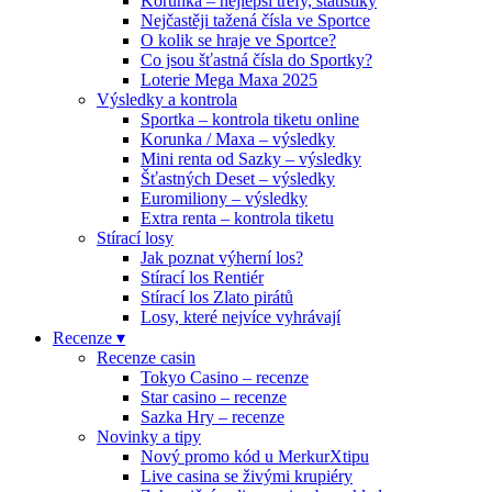
Korunka – nejlepší trefy, statistiky
Nejčastěji tažená čísla ve Sportce
O kolik se hraje ve Sportce?
Co jsou šťastná čísla do Sportky?
Loterie Mega Maxa 2025
Výsledky a kontrola
Sportka – kontrola tiketu online
Korunka / Maxa – výsledky
Mini renta od Sazky – výsledky
Šťastných Deset – výsledky
Euromiliony – výsledky
Extra renta – kontrola tiketu
Stírací losy
Jak poznat výherní los?
Stírací los Rentiér
Stírací los Zlato pirátů
Losy, které nejvíce vyhrávají
Recenze ▾
Recenze casin
Tokyo Casino – recenze
Star casino – recenze
Sazka Hry – recenze
Novinky a tipy
Nový promo kód u MerkurXtipu
Live casina se živými krupiéry