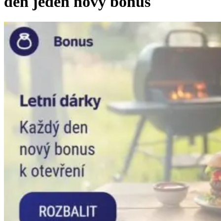
den jeden nový bonus