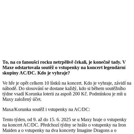
To, na co fanoušci rocku netrpělivě čekali, je konečně tady. V
Maxe odstartovala soutěž o vstupenky na koncert legendární
skupiny AC/DC. Kdo je vyhraje?
Ve hře je opět celkem 10 lístků na koncert. Kdo je vyhraje, závidí na
náhodě. Do slosování se dostane každý, kdo si během soutěžního
týdne vsadí Korunka loterii za aspoň 200 Kč. Podmínkou je mít u
Maxy založený účet.
Maxa/Korunka soutěž i vstupenky na AC/DC:
Tento týden, od 9. až do 15. 6. 2025 se u Maxy hraje o vstupenky
na koncert AC/DC. Předchozí týdny se hrálo o vstupenky na Iron
Maiden a o vstupenky na dva koncerty Imagine Dragons a o