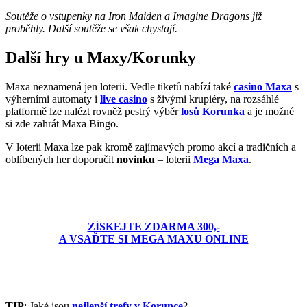
Soutěže o vstupenky na Iron Maiden a Imagine Dragons již
proběhly. Další soutěže se však chystají.
Další hry u Maxy/Korunky
Maxa neznamená jen loterii. Vedle tiketů nabízí také
casino Maxa
s
výherními automaty i
live casino
s živými krupiéry, na rozsáhlé
platformě lze nalézt rovněž pestrý výběr
losů Korunka
a je možné
si zde zahrát Maxa Bingo.
V loterii Maxa lze pak kromě zajímavých promo akcí a tradičních a
oblíbených her doporučit
novinku
– loterii
Mega Maxa
.
ZÍSKEJTE ZDARMA 300,-
A VSAĎTE SI MEGA MAXU ONLINE
TIP
: Jaké jsou
nejlepší trefy v Korunce
?