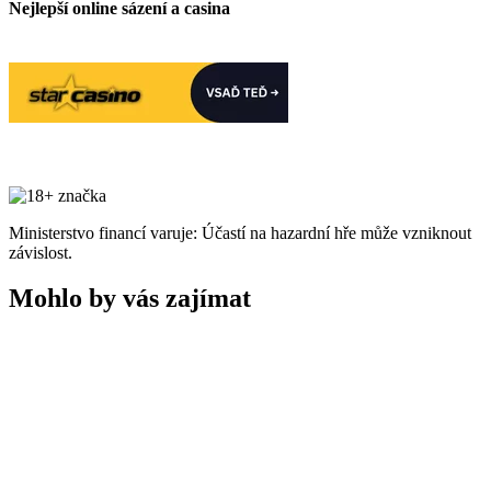
Nejlepší online sázení a casina
Ministerstvo financí varuje: Účastí na hazardní hře může vzniknout
závislost.
Mohlo by vás zajímat