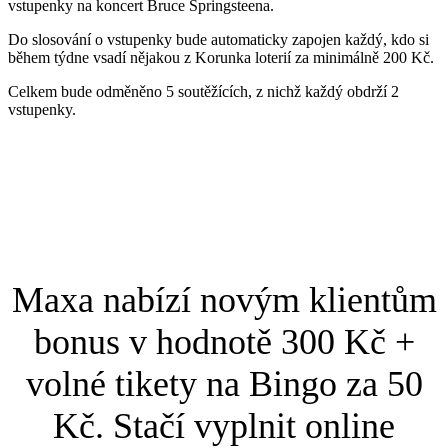
vstupenky na koncert Bruce Springsteena.
Do slosování o vstupenky bude automaticky zapojen každý, kdo si
během týdne vsadí nějakou z Korunka loterií za minimálně 200 Kč.
Celkem bude odměněno 5 soutěžících, z nichž každý obdrží 2
vstupenky.
Maxa nabízí novým klientům
bonus v hodnotě 300 Kč +
volné tikety na Bingo za 50
Kč. Stačí vyplnit online