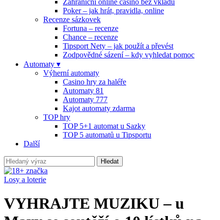
Zahraniční online casino bez vkladu
Poker – jak hrát, pravidla, online
Recenze sázkovek
Fortuna – recenze
Chance – recenze
Tipsport Nety – jak použít a převést
Zodpovědné sázení – kdy vyhledat pomoc
Automaty ▾
Výherní automaty
Casino hry za haléře
Automaty 81
Automaty 777
Kajot automaty zdarma
TOP hry
TOP 5+1 automat u Sazky
TOP 5 automatů u Tipsportu
Další
Hledat
Losy a loterie
VYHRAJTE MUZIKU – u