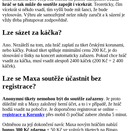
hráč se tak může do soutěže zapojit i vícekrát
. Teoreticky, čím
vícekrát si někdo vsadí, tím vyšší bude mít šanci, že bude
vylosován. Výhru ale samozřejmě nelze nikdy zaručit a k sázení je
vždy třeba přistupovat zodpovědně.
Lze sázet za káčka?
Ano. Nezáleží na tom, zda hráč zaplatí za tiket českými korunami,
nebo káčky. Pokud tiket splňuje minimální cenu 200 Kč, je do
slosování o lístky na koncert automaticky zařazen. Pokud chce hráč
vsadit za káčka, musí vsadit alespoň 2400 káček (200 Kč = 2 400
káček).
Lze se Maxa soutěže účastnit bez
registrace?
Anonymní tikety nemohou být do soutěže zařazeny
. Je proto
důležité mít u Maxy založený herní účet, a to i v případě, že hráč
hodlá vsadit na pobočce. Je doporučeno registrovat se online –
registrace u Korunky
přes mobil či počítač zabere zhruba 5 minut.
Odměnou za její dokončení navíc Maxa novým hráčům nabízí
bonus 300 Kč zdarma
+ 50 Kč ve volných tiketech na Bingo.