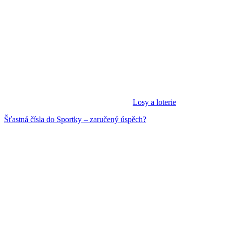
Losy a loterie
Šťastná čísla do Sportky – zaručený úspěch?