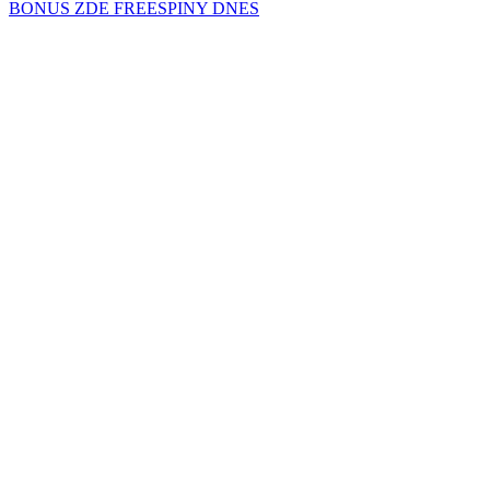
BONUS ZDE
FREESPINY DNES