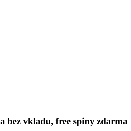
a bez vkladu, free spiny zdarma