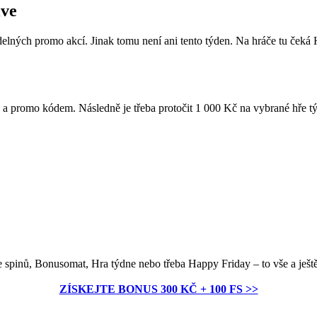
ive
delných promo akcí. Jinak tomu není ani tento týden. Na hráče tu če
a promo kódem. Následně je třeba protočit 1 000 Kč na vybrané hře tý
 spinů, Bonusomat, Hra týdne nebo třeba Happy Friday – to vše a ješt
ZÍSKEJTE BONUS 300 KČ + 100 FS >>