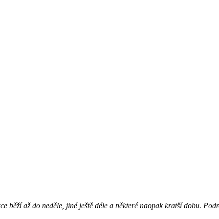
ce běží až do neděle, jiné ještě déle a některé naopak kratší dobu. Po