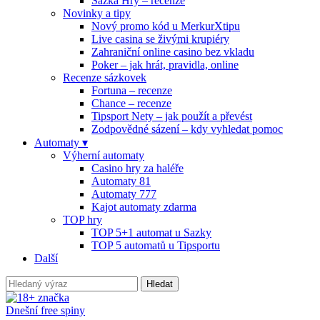
Sazka Hry – recenze
Novinky a tipy
Nový promo kód u MerkurXtipu
Live casina se živými krupiéry
Zahraniční online casino bez vkladu
Poker – jak hrát, pravidla, online
Recenze sázkovek
Fortuna – recenze
Chance – recenze
Tipsport Nety – jak použít a převést
Zodpovědné sázení – kdy vyhledat pomoc
Automaty ▾
Výherní automaty
Casino hry za haléře
Automaty 81
Automaty 777
Kajot automaty zdarma
TOP hry
TOP 5+1 automat u Sazky
TOP 5 automatů u Tipsportu
Další
Hledat
Dnešní free spiny