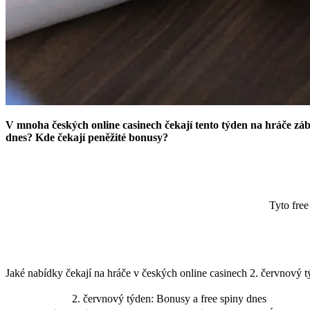
V mnoha českých online casinech čekají tento týden na hráče zába
dnes? Kde čekají peněžité bonusy?
Tyto free
Jaké nabídky čekají na hráče v českých online casinech 2. červnový t
2. červnový týden: Bonusy a free spiny dnes