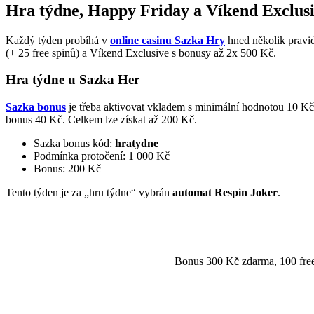
Hra týdne, Happy Friday a Víkend Exclus
Každý týden probíhá v
online casinu Sazka Hry
hned několik pravi
(+ 25 free spinů) a Víkend Exclusive s bonusy až 2x 500 Kč.
Hra týdne u Sazka Her
Sazka bonus
je třeba aktivovat vkladem s minimální hodnotou 10 Kč 
bonus 40 Kč. Celkem lze získat až 200 Kč.
Sazka bonus kód:
hratydne
Podmínka protočení: 1 000 Kč
Bonus: 200 Kč
Tento týden je za „hru týdne“ vybrán
automat Respin Joker
.
Bonus 300 Kč zdarma, 100 free