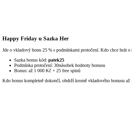
Happy Friday u Sazka Her
Jde o vkladový bonu 25 % s podmínkami protočení. Kdo chce hrát o m
Sazka bonus kód:
patek25
Podmínka protočení: 30násobek hodnoty bonusu
Bonus: až 1 000 Kč + 25 free spinů
Kdo bonus kompletně dokončí, obdrží kromě vkladového bonusu až 1