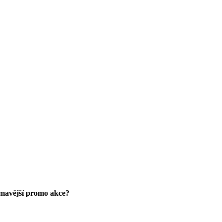
ajímavější promo akce?