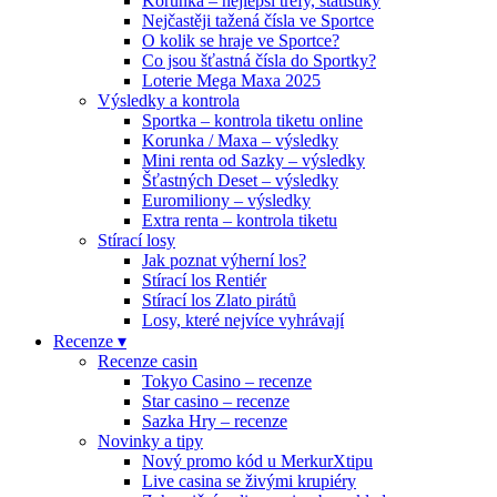
Korunka – nejlepší trefy, statistiky
Nejčastěji tažená čísla ve Sportce
O kolik se hraje ve Sportce?
Co jsou šťastná čísla do Sportky?
Loterie Mega Maxa 2025
Výsledky a kontrola
Sportka – kontrola tiketu online
Korunka / Maxa – výsledky
Mini renta od Sazky – výsledky
Šťastných Deset – výsledky
Euromiliony – výsledky
Extra renta – kontrola tiketu
Stírací losy
Jak poznat výherní los?
Stírací los Rentiér
Stírací los Zlato pirátů
Losy, které nejvíce vyhrávají
Recenze ▾
Recenze casin
Tokyo Casino – recenze
Star casino – recenze
Sazka Hry – recenze
Novinky a tipy
Nový promo kód u MerkurXtipu
Live casina se živými krupiéry