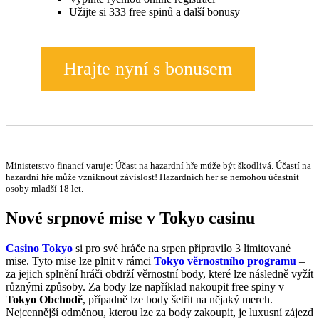
Užijte si 333 free spinů a další bonusy
Hrajte nyní s bonusem
Ministerstvo financí varuje: Účast na hazardní hře může být škodlivá. Účastí na
hazardní hře může vzniknout závislost! Hazardních her se nemohou účastnit
osoby mladší 18 let.
Nové srpnové mise v Tokyo casinu
Casino Tokyo
si pro své hráče na srpen připravilo 3 limitované
mise. Tyto mise lze plnit v rámci
Tokyo věrnostního programu
–
za jejich splnění hráči obdrží věrnostní body, které lze následně vyžít
různými způsoby. Za body lze například nakoupit free spiny v
Tokyo Obchodě
, případně lze body šetřit na nějaký merch.
Nejcennější odměnou, kterou lze za body zakoupit, je luxusní zájezd