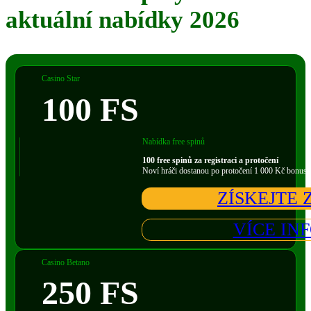
aktuální nabídky 2026
Casino Star
100 FS
Nabídka free spinů
100 free spinů za registraci a protočení
Noví hráči dostanou po protočení 1 000 Kč bonus 1
ZÍSKEJTE 
VÍCE IN
Casino Betano
250 FS