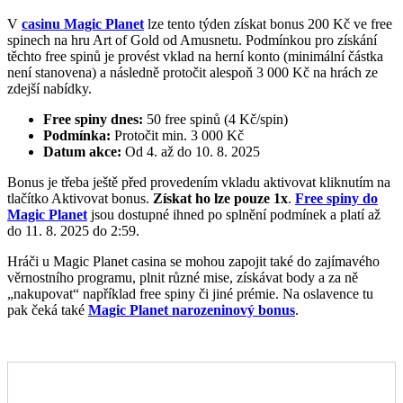
V
casinu Magic Planet
lze tento týden získat bonus 200 Kč ve free
spinech na hru Art of Gold od Amusnetu. Podmínkou pro získání
těchto free spinů je provést vklad na herní konto (minimální částka
není stanovena) a následně protočit alespoň 3 000 Kč na hrách ze
zdejší nabídky.
Free spiny dnes:
50 free spinů (4 Kč/spin)
Podmínka:
Protočit min. 3 000 Kč
Datum akce:
Od 4. až do 10. 8. 2025
Bonus je třeba ještě před provedením vkladu aktivovat kliknutím na
tlačítko Aktivovat bonus.
Získat ho lze pouze 1x
.
Free spiny do
Magic Planet
jsou dostupné ihned po splnění podmínek a platí až
do 11. 8. 2025 do 2:59.
Hráči u Magic Planet casina se mohou zapojit také do zajímavého
věrnostního programu, plnit různé mise, získávat body a za ně
„nakupovat“ například free spiny či jiné prémie. Na oslavence tu
pak čeká také
Magic Planet narozeninový bonus
.