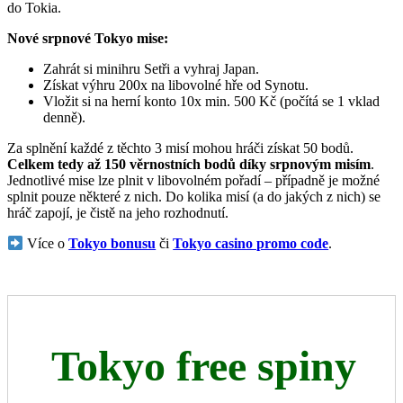
do Tokia.
Nové srpnové Tokyo mise:
Zahrát si minihru Setři a vyhraj Japan.
Získat výhru 200x na libovolné hře od Synotu.
Vložit si na herní konto 10x min. 500 Kč (počítá se 1 vklad
denně).
Za splnění každé z těchto 3 misí mohou hráči získat 50 bodů.
Celkem tedy až 150 věrnostních bodů díky srpnovým misím
.
Jednotlivé mise lze plnit v libovolném pořadí – případně je možné
splnit pouze některé z nich. Do kolika misí (a do jakých z nich) se
hráč zapojí, je čistě na jeho rozhodnutí.
Více o
Tokyo bonusu
či
Tokyo casino promo code
.
Tokyo free spiny