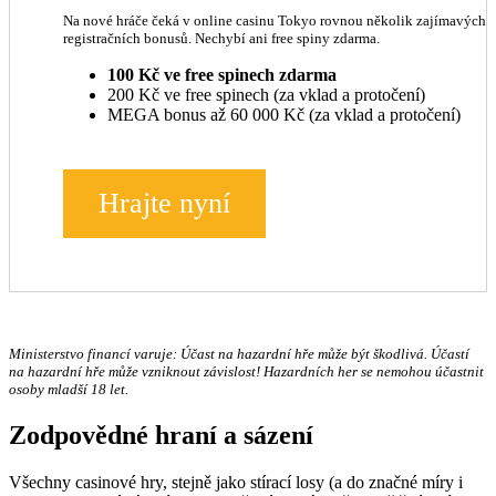
Na nové hráče čeká v online casinu Tokyo rovnou několik zajímavých
registračních bonusů. Nechybí ani free spiny zdarma.
100 Kč ve free spinech zdarma
200 Kč ve free spinech (za vklad a protočení)
MEGA bonus až 60 000 Kč (za vklad a protočení)
Hrajte nyní
Ministerstvo financí varuje: Účast na hazardní hře může být škodlivá. Účastí
na hazardní hře může vzniknout závislost! Hazardních her se nemohou účastnit
osoby mladší 18 let.
Zodpovědné hraní a sázení
Všechny casinové hry, stejně jako stírací losy (a do značné míry i