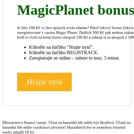
MagicPlanet bonu
Je libo 100 Kč ve free spinech zcela zdarma? Právě takový bonus čeká 
zaregistrované v casinu Magic Planet. Dalších 500 Kč pak mohou získat 
kteří si vloží na herní konto alespoň 100 Kč a zahrají si za alespoň 2 50
Klikněte na tlačítko "Hrajte nyní".
Klikněte na tlačítko REGISTRACE.
Zaregistrujte se online – zabere to max. 5 minut.
Hrajte nyní
Ministerstvo financí varuje: Účast na hazardní hře může být škodlivá. Účastí na
hazardní hře může vzniknout závislost! Hazardních her se nemohou účastnit
osoby mladší 18 let.