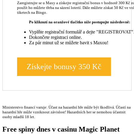
Zaregistrujte se u Maxy a získejte registrační bonus v hodnotě 300 Kč zdar
⁠⁠použít ho můžete třeba na sázení loterií. Dále můžete získat 50 Kč ve v
tiketech na Bingo.
Po kliknutí na oranžové tlačítko níže postupujte následovně:
Vyplňte registrační formulář a dejte "REGISTROVAT"
Dokončete registraci online.
Za pár minut už se můžete bavit s Maxou!
Získejte bonusy 350 Kč
Ministerstvo financí varuje: Účast na hazardní hře může být škodlivá. Účastí na
hazardní hře může vzniknout závislost! Hazardních her se nemohou účastnit
osoby mladší 18 let.
Free spiny dnes v casinu Magic Planet