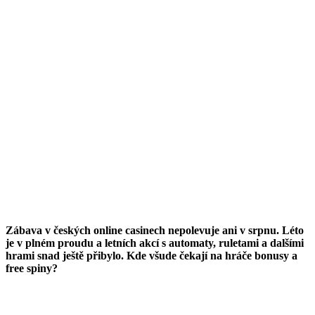
Zábava v českých online casinech nepolevuje ani v srpnu. Léto
je v plném proudu a letních akcí s automaty, ruletami a dalšími
hrami snad ještě přibylo. Kde všude čekají na hráče bonusy a
free spiny?