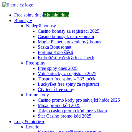
Free spiny dnes
Aktuální dnes
Bonusy ▾
Nejlepší bonusy
Casino bonusy za registraci 2025
Casino bonusy k narozeninám
Magic Planet narozeninový bonus
Sazka Bonusomat
Fortuna Kolo štěstí
Kolo štěstí v českých casinech
Free spiny
Free spiny dnes 2025
Volné otočky za registraci 2025
Tipsport free spiny – 333 toček
LuckyBet free spiny za registraci
Čtvrteční free spiny
Promo kódy
Casino promo kódy pro stávající hráče 2026
Maxa promo kód 2025
Tokyo casino promo kód, bez vkladu
Star Casino promo kód 2025
Losy & loterie ▾
Loterie