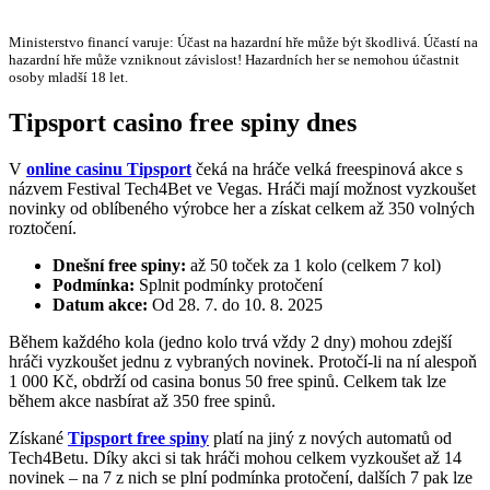
Ministerstvo financí varuje: Účast na hazardní hře může být škodlivá. Účastí na
hazardní hře může vzniknout závislost! Hazardních her se nemohou účastnit
osoby mladší 18 let.
Tipsport casino free spiny dnes
V
online casinu Tipsport
čeká na hráče velká freespinová akce s
názvem Festival Tech4Bet ve Vegas. Hráči mají možnost vyzkoušet
novinky od oblíbeného výrobce her a získat celkem až 350 volných
roztočení.
Dnešní free spiny:
až 50 toček za 1 kolo (celkem 7 kol)
Podmínka:
Splnit podmínky protočení
Datum akce:
Od 28. 7. do 10. 8. 2025
Během každého kola (jedno kolo trvá vždy 2 dny) mohou zdejší
hráči vyzkoušet jednu z vybraných novinek. Protočí-li na ní alespoň
1 000 Kč, obdrží od casina bonus 50 free spinů. Celkem tak lze
během akce nasbírat až 350 free spinů.
Získané
Tipsport free spiny
platí na jiný z nových automatů od
Tech4Betu. Díky akci si tak hráči mohou celkem vyzkoušet až 14
novinek –⁠⁠⁠⁠⁠⁠ na 7 z nich se plní podmínka protočení, dalších 7 pak lze