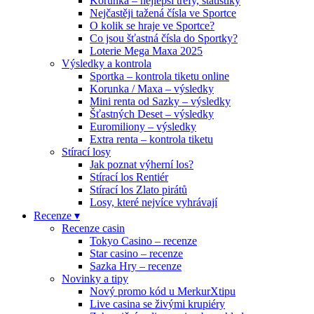
Korunka – nejlepší trefy, statistiky
Nejčastěji tažená čísla ve Sportce
O kolik se hraje ve Sportce?
Co jsou šťastná čísla do Sportky?
Loterie Mega Maxa 2025
Výsledky a kontrola
Sportka – kontrola tiketu online
Korunka / Maxa – výsledky
Mini renta od Sazky – výsledky
Šťastných Deset – výsledky
Euromiliony – výsledky
Extra renta – kontrola tiketu
Stírací losy
Jak poznat výherní los?
Stírací los Rentiér
Stírací los Zlato pirátů
Losy, které nejvíce vyhrávají
Recenze ▾
Recenze casin
Tokyo Casino – recenze
Star casino – recenze
Sazka Hry – recenze
Novinky a tipy
Nový promo kód u MerkurXtipu
Live casina se živými krupiéry