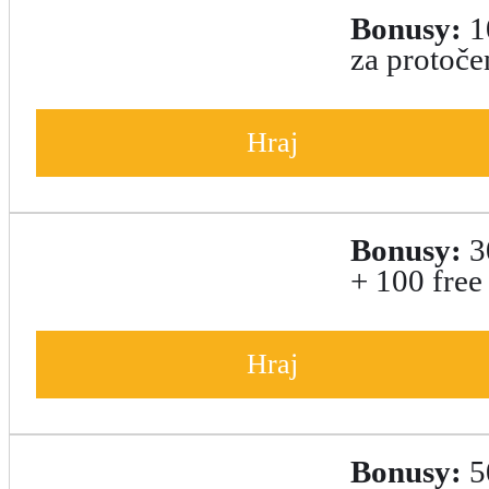
Bonusy:
1
za protoče
Hraj
Bonusy:
3
+ 100 free
Hraj
Bonusy:
5