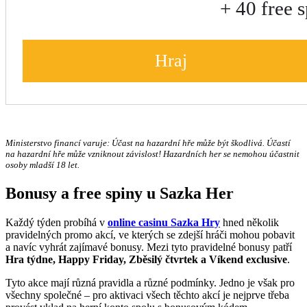
+ 40 free s
Hraj
Ministerstvo financí varuje: Účast na hazardní hře může být škodlivá. Účastí
na hazardní hře může vzniknout závislost! Hazardních her se nemohou účastnit
osoby mladší 18 let.
Bonusy a free spiny u Sazka Her
Každý týden probíhá v
online casinu Sazka Hry
hned několik
pravidelných promo akcí, ve kterých se zdejší hráči mohou pobavit
a navíc vyhrát zajímavé bonusy. Mezi tyto pravidelné bonusy patří
Hra týdne, Happy Friday, Zběsilý čtvrtek a Víkend exclusive
.
Tyto akce mají různá pravidla a různé podmínky. Jedno je však pro
všechny společné – pro aktivaci všech těchto akcí je nejprve třeba